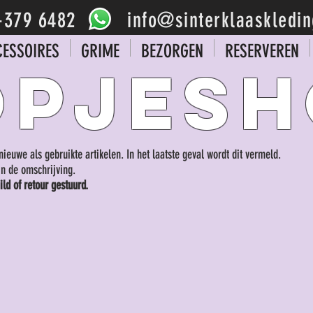
-379 6482
-379 6482
-379 6482
info@sinterklaaskledin
info@sinterklaaskledin
info@sinterklaaskledin
-379 6482
info@sinterklaaskledin
ESSOIRES
GRIME
BEZORGEN
RESERVEREN
OPJESH
euwe als gebruikte artikelen. In het laatste geval wordt dit vermeld.
in de omschrijving.
ld of retour gestuurd.