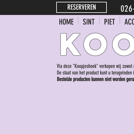
026
026
026
RESERVEREN
026
RESERVEREN
RESERVEREN
RESERVEREN
HOME
SINT
PIET
ACC
KO
Via deze "Koopjeshoek" verkopen wij zowel ni
De staat van het product kunt u terugvinden 
Bestelde producten kunnen niet worden gerui
Sorry, het gevraagde product is niet beschikbaar
Mijn account
Volg uw bestelling
Winkelmandje
Toon prijzen
EUR